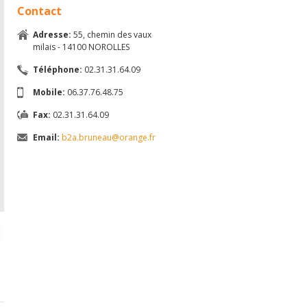
Contact
Adresse:
55, chemin des vaux
milais - 14100 NOROLLES
Téléphone:
02.31.31.64.09
Mobile:
06.37.76.48.75
Fax:
02.31.31.64.09
Email:
b2a.bruneau@orange.fr