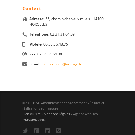
Contact
Adresse:
55, chemin des vaux milais - 14100
NOROLLES
Téléphone:
02.31.31.64.09
Mobile:
06.37.76.48.75
Fax:
02.31.31.64.09
Email:
b2a.bruneau@orange.fr
©2015 B2A. Ameublement et agencement - Études et
réalisations sur mesure
Plan du site
-
Mentions légales
- Agence web seo
Jvprospectives
.