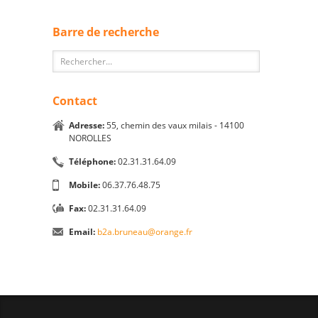
Barre de recherche
Contact
Adresse:
55, chemin des vaux milais - 14100
NOROLLES
Téléphone:
02.31.31.64.09
Mobile:
06.37.76.48.75
Fax:
02.31.31.64.09
Email:
b2a.bruneau@orange.fr