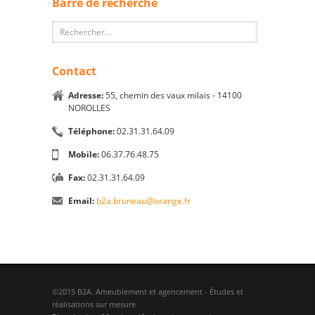
Barre de recherche
Contact
Adresse:
55, chemin des vaux milais - 14100
NOROLLES
Téléphone:
02.31.31.64.09
Mobile:
06.37.76.48.75
Fax:
02.31.31.64.09
Email:
b2a.bruneau@orange.fr
©2015 B2A. Ameublement et agencement - Études et
réalisations sur mesure