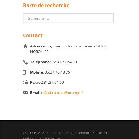
Barre de recherche
Contact
Adresse:
55, chemin des vaux milais - 14100
NOROLLES
Téléphone:
02.31.31.64.09
Mobile:
06.37.76.48.75
Fax:
02.31.31.64.09
Email:
b2a.bruneau@orange.fr
©2015 B2A. Ameublement et agencement - Études et
réalisations sur mesure